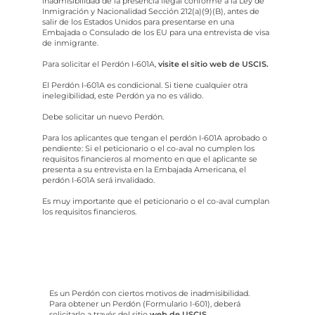
inadmisibilidad de la presencia ilegal conforme a la Ley de
Inmigración y Nacionalidad Sección 212(a)(9)(B), antes de
salir de los Estados Unidos para presentarse en una
Embajada o Consulado de los EU para una entrevista de visa
de inmigrante.
Para solicitar el Perdón I-601A,
visite el sitio web de USCIS.
El Perdón I-601A es condicional. Si tiene cualquier otra
inelegibilidad, este Perdón ya no es válido.
Debe solicitar un nuevo Perdón.
Para los aplicantes que tengan el perdón I-601A aprobado o
pendiente: Si el peticionario o el co-aval no cumplen los
requisitos financieros al momento en que el aplicante se
presenta a su entrevista en la Embajada Americana, el
perdón I-601A será invalidado.
Es muy importante que el peticionario o el co-aval cumplan
los requisitos financieros.
Perdón I-601
Es un Perdón con ciertos motivos de inadmisibilidad.
Para obtener un Perdón (Formulario I-601), deberá
solicitarlo a través del sitio
web de USCIS
.