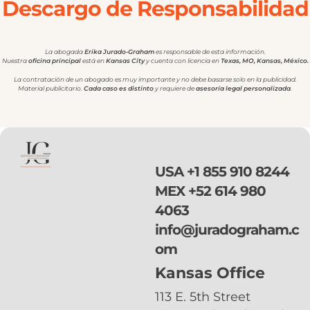
Descargo de Responsabilidad
La abogada
Erika Jurado-Graham
es responsable de esta información.
Nuestra
oficina principal
está en
Kansas City
y cuenta con licencia en
Texas, MO, Kansas, México.
La contratación de un abogado es muy importante y no debe basarse solo en la publicidad.
Material publicitario.
Cada caso es distinto
y requiere de
asesoría legal personalizada
.
USA
+1 855 910 8244
MEX
+52 614 980
4063
info@juradograham.c
om
Kansas Office
113 E. 5th Street