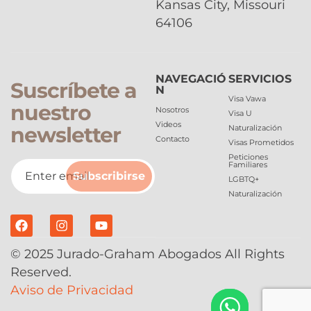
Kansas City, Missouri
64106
NAVEGACIÓ
SERVICIOS
Suscríbete a
N
Visa Vawa
nuestro
Nosotros
Visa U
Videos
newsletter
Naturalización
Contacto
Visas Prometidos
Peticiones
Familiares
Subscribirse
LGBTQ+
Naturalización
© 2025 Jurado-Graham Abogados All Rights
Reserved.
Aviso de Privacidad