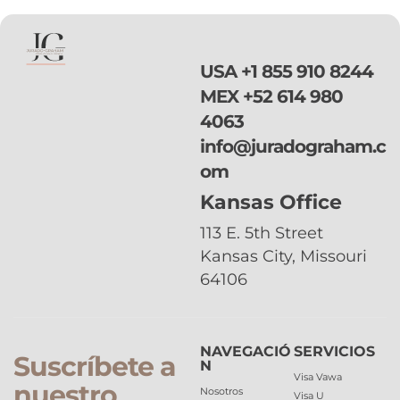
USA
+1 855 910 8244
MEX
+52 614 980
4063
info@juradograham.c
om
Kansas Office
113 E. 5th Street
Kansas City, Missouri
64106
NAVEGACIÓ
SERVICIOS
Suscríbete a
N
Visa Vawa
nuestro
Nosotros
Visa U