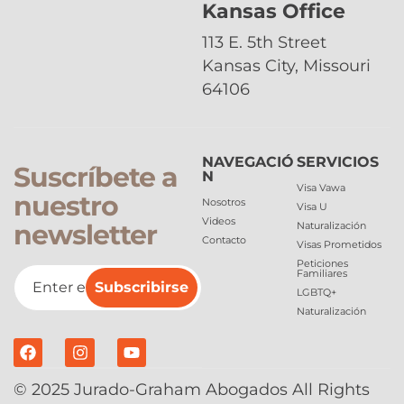
Kansas Office
113 E. 5th Street
Kansas City, Missouri
64106
NAVEGACIÓ
SERVICIOS
Suscríbete a
N
Visa Vawa
nuestro
Nosotros
Visa U
Videos
newsletter
Naturalización
Contacto
Visas Prometidos
Peticiones
Familiares
Subscribirse
LGBTQ+
Naturalización
© 2025 Jurado-Graham Abogados All Rights