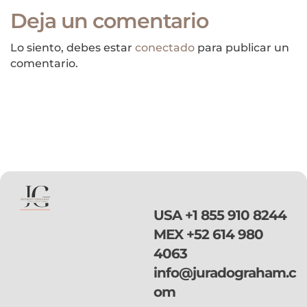
mejor provecho a
Deja un comentario
tu consulta? Aqui
te van unos tips:
Lo siento, debes estar
conectado
para publicar un
comentario.
USA
+1 855 910 8244
MEX
+52 614 980
4063
info@juradograham.c
om