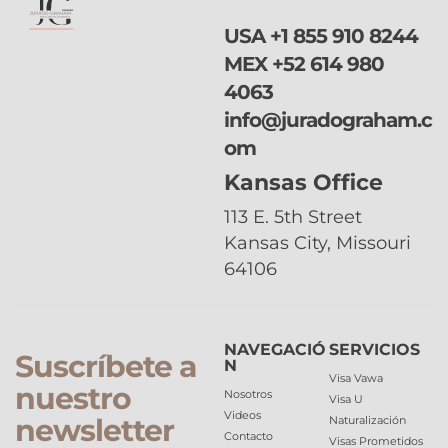
USA
+1 855 910 8244
MEX
+52 614 980
4063
info@juradograham.c
om
Kansas Office
113 E. 5th Street
Kansas City, Missouri
64106
NAVEGACIÓ
SERVICIOS
Suscríbete a
N
Visa Vawa
nuestro
Nosotros
Visa U
Videos
newsletter
Naturalización
Contacto
Visas Prometidos