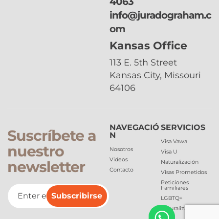
4063
info@juradograham.c
om
Kansas Office
113 E. 5th Street
Kansas City, Missouri
64106
NAVEGACIÓ
SERVICIOS
Suscríbete a
N
Visa Vawa
nuestro
Nosotros
Visa U
Videos
newsletter
Naturalización
Contacto
Visas Prometidos
Peticiones
Familiares
Subscribirse
LGBTQ+
Naturalización