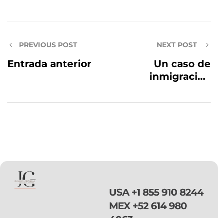
PREVIOUS POST
NEXT POST
Entrada anterior
Un caso de
inmigración
puede continuar
si la persona está
casada con un
ciudadano
americano
USA
+1 855 910 8244
MEX
+52 614 980