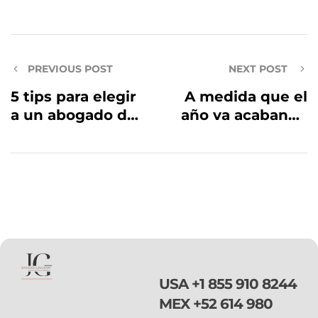
PREVIOUS POST
NEXT POST
5 tips para elegir
A medida que el
a un abogado de
año va acabando
inmigracion
y que vemos que
la accion
ejecutiva no
tiene para
cuando, la gente
se empieza a
cuestionar que
puede hacer para
arreglar su
USA
+1 855 910 8244
estatus
MEX
+52 614 980