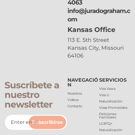
migratorio? Aqui
4063
te presento
info@juradograham.c
algunas
om
opciones:
Kansas Office
113 E. 5th Street
Kansas City, Missouri
64106
NAVEGACIÓ
SERVICIOS
Suscríbete a
N
Visa Vawa
nuestro
Nosotros
Visa U
Videos
newsletter
Naturalización
Contacto
Visas Prometidos
Peticiones
Familiares
Subscribirse
LGBTQ+
Naturalización