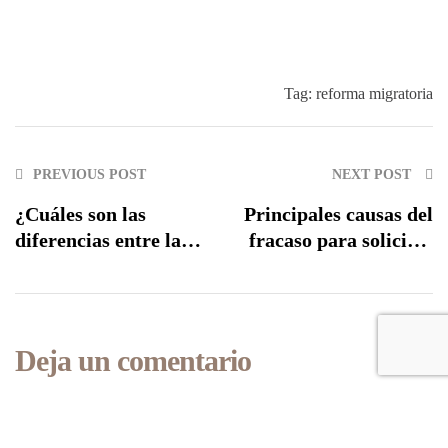
Tag:
reforma migratoria
PREVIOUS POST
NEXT POST
¿Cuáles son las
Principales causas del
diferencias entre la
fracaso para solicitar
visa U y la visa T?
asilo en Estados
Unidos
Deja un comentario
Lo siento, debes estar
conectado
para publicar un comentario.