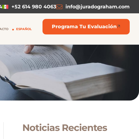
4
+52 614 980 4063
info@juradograham.com
Programa Tu Evaluación
ACTO
ESPAÑOL
Noticias Recientes