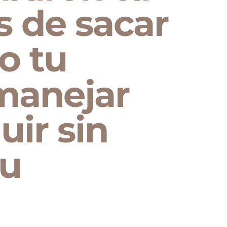
s de sacar
o tu
 manejar
uir sin
tu