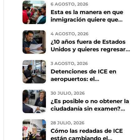
6 AGOSTO, 2026
Esta es la manera en que
inmigración quiere que
arregles tu residencia en
4 AGOSTO, 2026
2026
¿10 años fuera de Estados
Unidos y quieres regresar?
Estos son los riesgos que
3 AGOSTO, 2026
debes conocer
Detenciones de ICE en
aeropuertos: el
intercambio de datos con
30 JULIO, 2026
TSA y qué implica para los
¿Es posible o no obtener la
inmigrantes
ciudadanía sin examen?
Quién califica y cómo
28 JULIO, 2026
evitar estafas
Cómo las redadas de ICE
están cambiando el