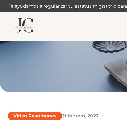
Te ayudamos a regularizar tu estatus migratorio para
Video Resúmenes
21 febrero, 2022