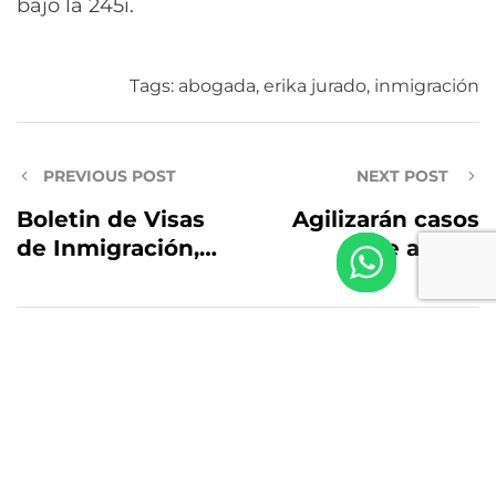
bajo la 245i.
Tags:
abogada
,
erika jurado
,
inmigración
PREVIOUS POST
NEXT POST
Boletin de Visas
Agilizarán casos
de Inmigración,
de asilo y
Abril 2022
deportación
Deja un comentario
Lo siento, debes estar
conectado
para publicar un
comentario.