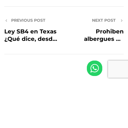
PREVIOUS POST
NEXT POST
Ley SB4 en Texas
Prohiben
¿Qué dice, desde
albergues de
cuándo rige y
inmigrantes en
cómo afecta a los
terrenos
inmigrantes?
federales de EU
USA
+1 855 910 8244
MEX
+52 614 980
4063