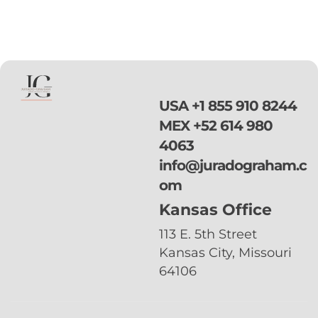
USA
+1 855 910 8244
MEX
+52 614 980
4063
info@juradograham.c
om
Kansas Office
113 E. 5th Street
Kansas City, Missouri
64106