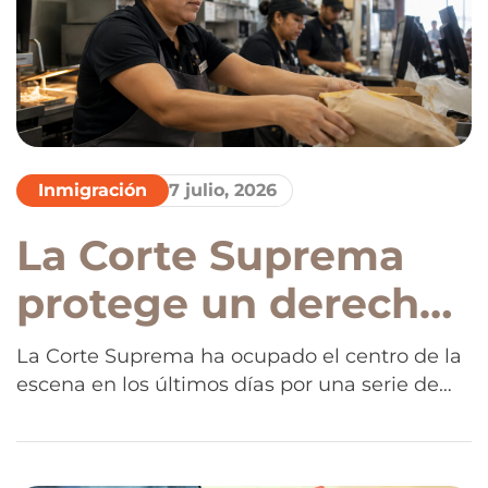
importante en cada caso.
Inmigración
7 julio, 2026
La Corte Suprema
protege un derecho,
pero qué pasa con
La Corte Suprema ha ocupado el centro de la
escena en los últimos días por una serie de
las deportaciones
decisiones que pueden cambiar el panorama
migratorio. Aunque algunos fallos mantienen
protecciones importantes para los