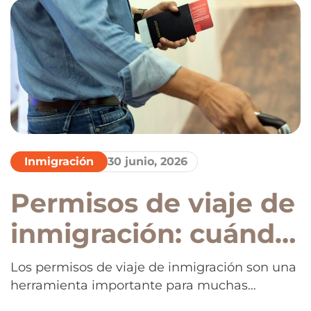
inmigrantes, otros amplían las facultades del
gobierno, por lo que entender qué cambió
resulta fundamental para millones de
personas.
Inmigración
30 junio, 2026
Permisos de viaje de
inmigración: cuándo
esperar, qué riesgos
Los permisos de viaje de inmigración son una
herramienta importante para muchas
existen y cómo
personas con procesos migratorios