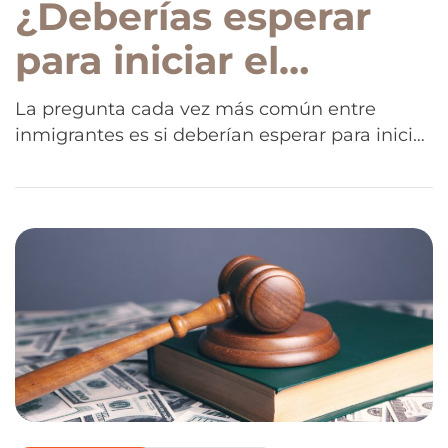
¿Deberías esperar
para iniciar el
trámite migratorio
La pregunta cada vez más común entre
inmigrantes es si deberían esperar para iniciar
en Estados Unidos?
el trámite migratorio en Estados Unidos ante
Guía práctica en
posibles cambios políticos. En este artículo te
explicamos qué implica esa decisión y cómo
tiempos de Trump
puedes prepararte antes de dar el siguiente
paso.