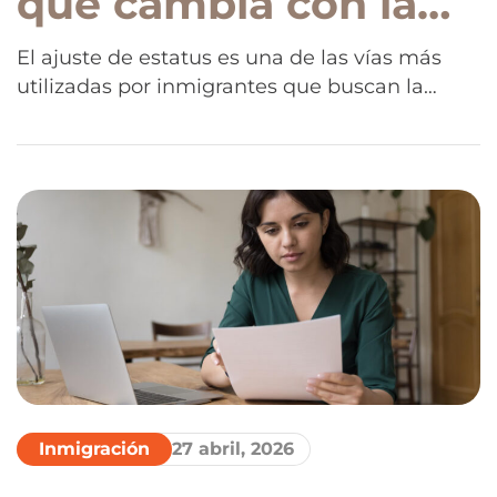
qué cambia con la
nueva política de
El ajuste de estatus es una de las vías más
utilizadas por inmigrantes que buscan la
USCIS y quiénes
residencia sin salir del país. Un nuevo
podrían verse
memorándum de USCIS genera dudas, temor
y preguntas sobre quiénes podrían enfrentar
afectados
más obstáculos y qué pasará con los casos
pendientes.
Inmigración
27 abril, 2026