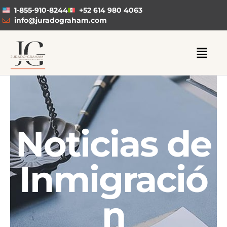
1-855-910-8244
+52 614 980 4063
info@juradograham.com
Noticias de
Inmigració
n