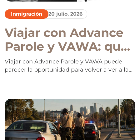
Inmigración
20 julio, 2026
Viajar con Advance
Parole y VAWA: qué
riesgos debes
Viajar con Advance Parole y VAWA puede
parecer la oportunidad para volver a ver a la
conocer antes de
familia después de años de espera. Sin
salir del país
embargo, antes de tomar esa decisión
conviene asesorarse con abogados de
inmigración y tomar precauciones que
podrían ayudar a proteger tu caso. La gente
que busca viajar teniendo Advance Parole y
VAWA […]