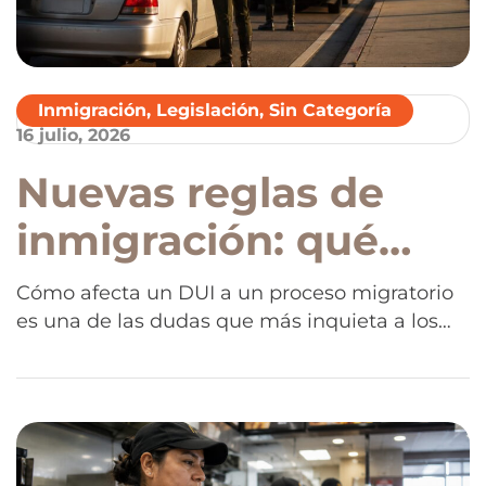
Inmigración
,
Legislación
,
Sin Categoría
16 julio, 2026
Nuevas reglas de
inmigración: qué
pasa con un DUI en
Cómo afecta un DUI a un proceso migratorio
es una de las dudas que más inquieta a los
un proceso
inmigrantes tras las últimas modificaciones
migratorio en
en las políticas migratorias. Aunque la ley no
cambió de forma automática, la manera en
Estados Unidos
que las autoridades evalúan estos
antecedentes puede hacer una diferencia