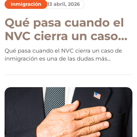
Inmigración
13 abril, 2026
Qué pasa cuando el
NVC cierra un caso
de inmigración por
Qué pasa cuando el NVC cierra un caso de
inmigración es una de las dudas más
abandono y qué
importantes entre quienes están en proceso
hacer para
consular. Muchos desconocen las
consecuencias reales de no continuar su
recuperarlo
trámite y los riesgos que esto puede implicar.
Qué pasa cuando el NVC cierra un caso de
inmigración es una situación más común […]