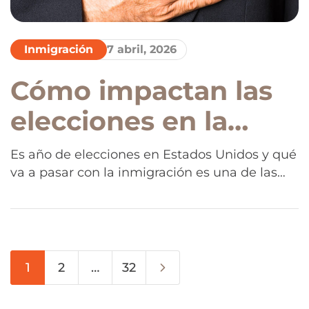
Inmigración
7 abril, 2026
Cómo impactan las
elecciones en la
inmigración en
Es año de elecciones en Estados Unidos y qué
va a pasar con la inmigración es una de las
Estados Unidos: qué
preguntas más importantes para millones de
puede cambiar
personas. Las decisiones políticas no sólo
marcan el rumbo del país, también pueden
después
redefinir procesos, derechos y riesgos para
quienes viven o buscan vivir allí.
1
2
…
32