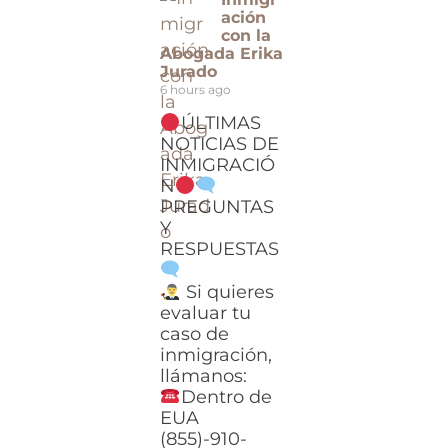
ación
con la
Abogada Erika
Jurado
6 hours ago
ÚLTIMAS
NOTICIAS DE
INMIGRACIÓ
N
PREGUNTAS
Y
RESPUESTAS
Si quieres
evaluar tu
caso de
inmigración,
llámanos:
Dentro de
EUA
(855)-910-