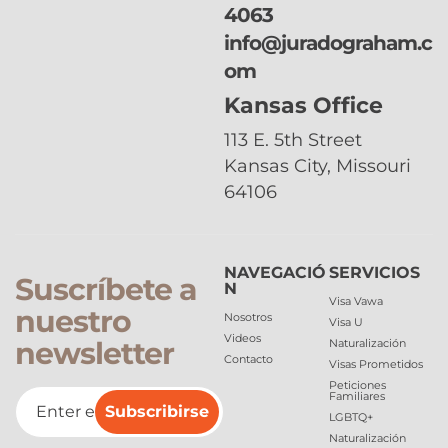
4063
info@juradograham.c
om
Kansas Office
113 E. 5th Street
Kansas City, Missouri
64106
NAVEGACIÓ
SERVICIOS
Suscríbete a
N
Visa Vawa
nuestro
Nosotros
Visa U
Videos
newsletter
Naturalización
Contacto
Visas Prometidos
Peticiones
Familiares
Subscribirse
LGBTQ+
Naturalización