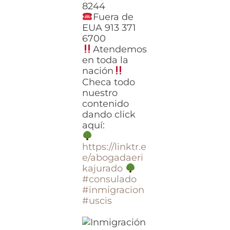
8244
Fuera de
EUA 913 371
6700
Atendemos
en toda la
nación
Checa todo
nuestro
contenido
dando click
aquí:
https://linktr.e
e/abogadaeri
kajurado
#consulado
#inmigracion
#uscis