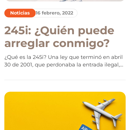
Noticias
16 febrero, 2022
245i: ¿Quién puede
arreglar conmigo?
¿Qué es la 245i? Una ley que terminó en abril
30 de 2001, que perdonaba la entrada ilegal,
que muchas veces era el único impedimento
para que una persona pudiera arreglar
papeles aquí dentro de Estados Unidos.