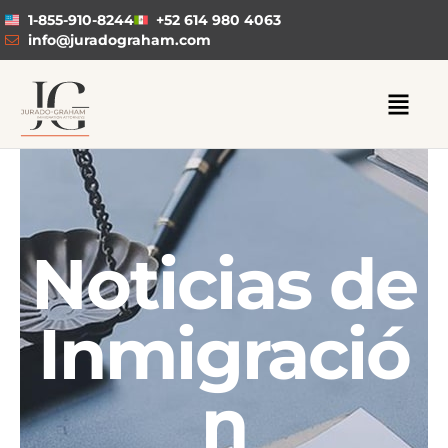
1-855-910-8244
+52 614 980 4063
info@juradograham.com
Noticias de
Inmigració
n