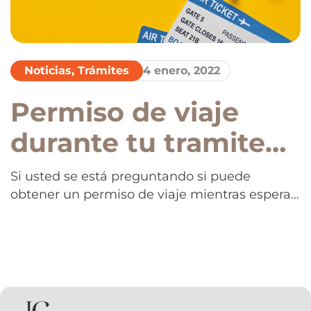
Noticias
,
Trámites
4 enero, 2022
Permiso de viaje
durante tu tramite
migratorio, cuidado
Si usted se está preguntando si puede
obtener un permiso de viaje mientras espera
si piensas viajar!
su trámite migratorio, la abogada Erika
Jurado-Graham resolverá sus dudas y le dará
la información que usted necesita sobre
servicios legales en los temas inmigratorios.