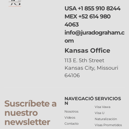
USA
+1 855 910 8244
MEX
+52 614 980
4063
info@juradograham.c
om
Kansas Office
113 E. 5th Street
Kansas City, Missouri
64106
NAVEGACIÓ
SERVICIOS
Suscríbete a
N
Visa Vawa
nuestro
Nosotros
Visa U
Videos
newsletter
Naturalización
Contacto
Visas Prometidos