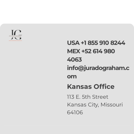
mi cita?
de inadmisibilidad, digamos otras violaciones
o infracciones de inmigracion o penales el
perdon provisional podria no servirte ya que
requeririas el perdon mas amplio que es el
perdon […]
USA
+1 855 910 8244
MEX
+52 614 980
4063
info@juradograham.c
om
Kansas Office
113 E. 5th Street
Kansas City, Missouri
64106