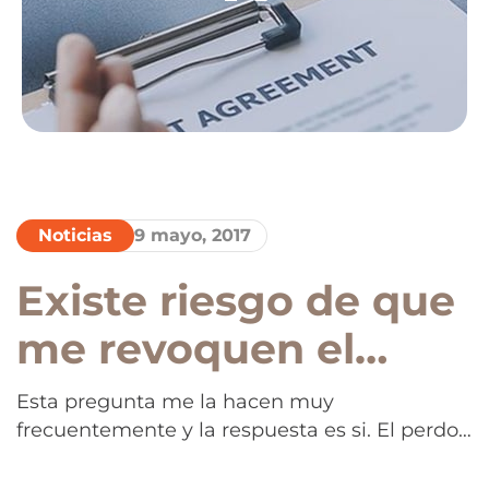
Noticias
9 mayo, 2017
Existe riesgo de que
me revoquen el
perdon provisional
Esta pregunta me la hacen muy
frecuentemente y la respuesta es si. El perdon
una vez que salga a
provisional solo “perdona” la presencia ilegal.
Sin embargo si existen otros posibles motivos