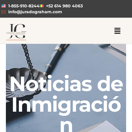
1-855-910-8244
+52 614 980 4063
info@juradograham.com
Noticias de
Inmigració
n