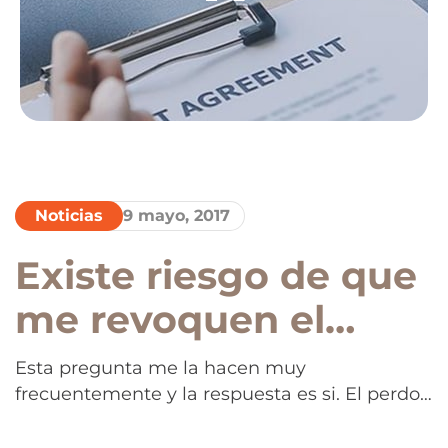
Noticias
9 mayo, 2017
Existe riesgo de que
me revoquen el
perdon provisional
Esta pregunta me la hacen muy
frecuentemente y la respuesta es si. El perdon
una vez que salga a
provisional solo “perdona” la presencia ilegal.
Sin embargo si existen otros posibles motivos