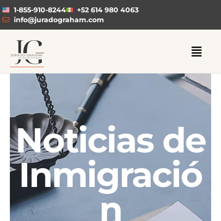
1-855-910-8244
+52 614 980 4063
info@juradograham.com
Noticias de
Inmigració
n