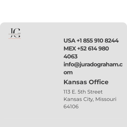
mi cita?
de inadmisibilidad, digamos otras violaciones
o infracciones de inmigracion o penales el
perdon provisional podria no servirte ya que
requeririas el perdon mas amplio que es el
perdon […]
USA
+1 855 910 8244
MEX
+52 614 980
4063
info@juradograham.c
om
Kansas Office
113 E. 5th Street
Kansas City, Missouri
64106