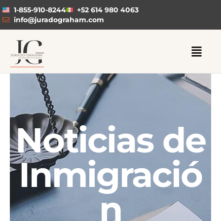
1-855-910-8244
+52 614 980 4063
info@juradograham.com
Noticias de
Inmigració
n