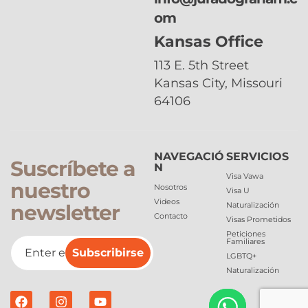
om
Kansas Office
113 E. 5th Street
Kansas City, Missouri
64106
NAVEGACIÓ
SERVICIOS
Suscríbete a
N
Visa Vawa
nuestro
Nosotros
Visa U
Videos
newsletter
Naturalización
Contacto
Visas Prometidos
Peticiones
Familiares
Subscribirse
LGBTQ+
Naturalización