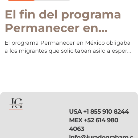
El fin del programa
Permanecer en
México: el DHS
El programa Permanecer en México obligaba
a los migrantes que solicitaban asilo a esperar
anunció la anulación
la resolución de sus casos en México, muchas
definitiva de los
veces poniendo en riesgo sus vidas y la de sus
familias. Este martes pasado el
Migrant Protection
Departamento de Seguridad Nacional (DHS)
anunció públicamente que se anula de forma
Protocols
definitiva la aplicación del programa
Permanecer […]
USA
+1 855 910 8244
MEX
+52 614 980
4063
info@juradograham.c