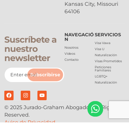
Kansas City, Missouri
64106
NAVEGACIÓ
SERVICIOS
Suscríbete a
N
Visa Vawa
nuestro
Nosotros
Visa U
Videos
newsletter
Naturalización
Contacto
Visas Prometidos
Peticiones
Familiares
Subscribirse
LGBTQ+
Naturalización
© 2025 Jurado-Graham Abogados All Rights
Reserved.
Aviso de Privacidad