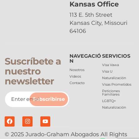
Kansas Office
113 E. 5th Street
Kansas City, Missouri
64106
NAVEGACIÓ
SERVICIOS
Suscríbete a
N
Visa Vawa
nuestro
Nosotros
Visa U
Videos
newsletter
Naturalización
Contacto
Visas Prometidos
Peticiones
Familiares
Subscribirse
LGBTQ+
Naturalización
© 2025 Jurado-Graham Abogados All Rights