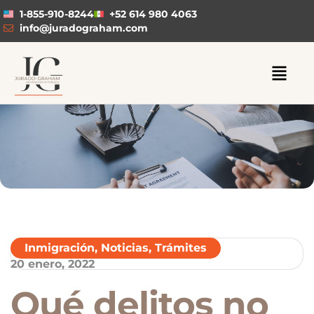
1-855-910-8244
+52 614 980 4063
info@juradograham.com
Inmigración
,
Noticias
,
Trámites
20 enero, 2022
Qué delitos no