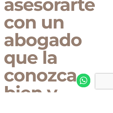
asesorarte
con un
abogado
que la
conozca
bien y
tenga