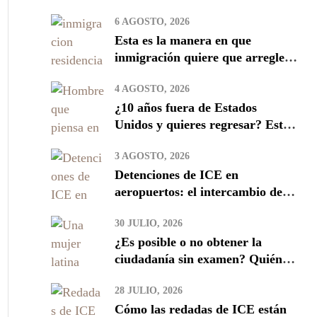
6 AGOSTO, 2026
Esta es la manera en que
inmigración quiere que arregles
tu residencia en 2026
4 AGOSTO, 2026
¿10 años fuera de Estados
Unidos y quieres regresar? Estos
son los riesgos que debes conocer
3 AGOSTO, 2026
Detenciones de ICE en
aeropuertos: el intercambio de
datos con TSA y qué implica
30 JULIO, 2026
para los inmigrantes
¿Es posible o no obtener la
ciudadanía sin examen? Quién
califica y cómo evitar estafas
28 JULIO, 2026
Cómo las redadas de ICE están