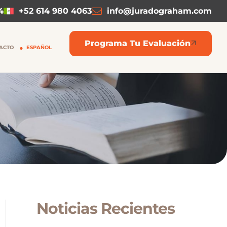
4
+52 614 980 4063
info@juradograham.com
Programa Tu Evaluación
ACTO
ESPAÑOL
Noticias Recientes