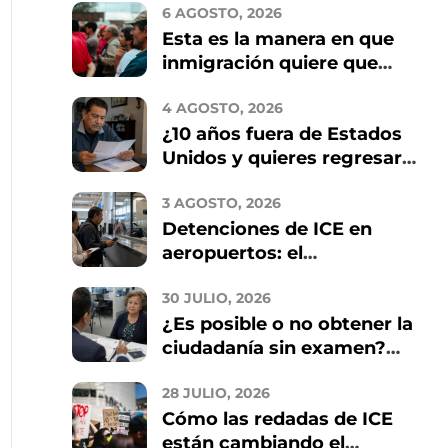
6 AGOSTO, 2026
Esta es la manera en que
inmigración quiere que
arregles tu residencia en
4 AGOSTO, 2026
2026
¿10 años fuera de Estados
Unidos y quieres regresar?
Estos son los riesgos que
3 AGOSTO, 2026
debes conocer
Detenciones de ICE en
aeropuertos: el
intercambio de datos con
30 JULIO, 2026
TSA y qué implica para los
¿Es posible o no obtener la
inmigrantes
ciudadanía sin examen?
Quién califica y cómo
28 JULIO, 2026
evitar estafas
Cómo las redadas de ICE
están cambiando el