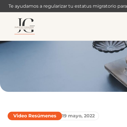
Te ayudamos a regularizar tu estatus migratorio para
Video Resúmenes
19 mayo, 2022