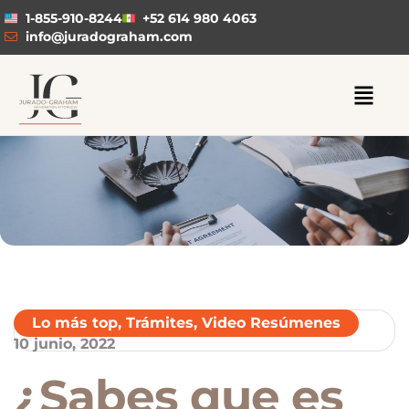
1-855-910-8244
+52 614 980 4063
info@juradograham.com
Lo más top
,
Trámites
,
Video Resúmenes
10 junio, 2022
¿Sabes que es