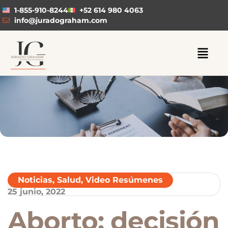
1-855-910-8244
+52 614 980 4063
info@juradograham.com
Noticias
,
Salud
,
Video Resúmenes
25 junio, 2022
Aborto: decisión