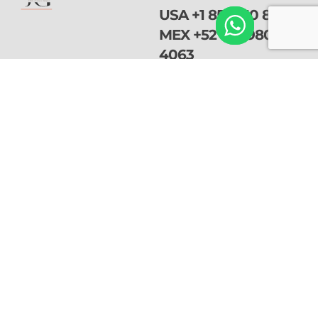
USA
+1 855 910 8244
MEX
+52 614 980
4063
info@juradograham.c
om
Kansas Office
113 E. 5th Street
Kansas City, Missouri
64106
NAVEGACIÓ
SERVICIOS
Suscríbete a
N
Visa Vawa
nuestro
Nosotros
Visa U
Videos
newsletter
Naturalización
Contacto
Visas Prometidos
Peticiones