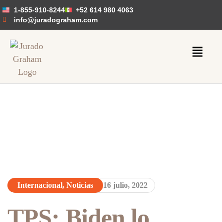
1-855-910-8244
+52 614 980 4063
info@juradograham.com
Internacional
,
Noticias
16 julio, 2022
TPS: Biden lo