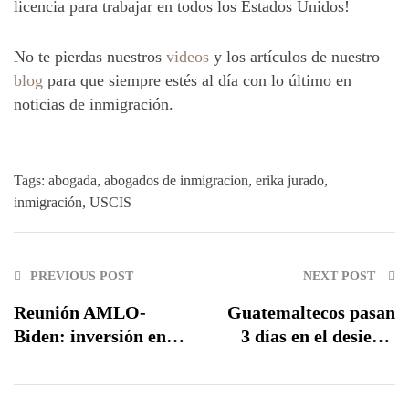
licencia para trabajar en todos los Estados Unidos!
No te pierdas nuestros
videos
y los artículos de nuestro
blog
para que siempre estés al día con lo último en
noticias de inmigración.
Tags:
abogada
,
abogados de inmigracion
,
erika jurado
,
inmigración
,
USCIS
PREVIOUS POST
NEXT POST
Reunión AMLO-
Guatemaltecos pasan
Biden: inversión en
3 días en el desierto
infraestructura
de Arizona sin
fronteriza, “fuertes
comida ni agua
políticas de control