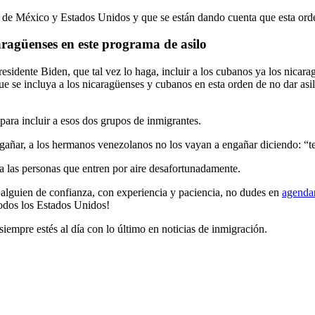
ra de México y Estados Unidos y que se están dando cuenta que esta orde
aragüenses en este programa de asilo
esidente Biden, que tal vez lo haga, incluir a los cubanos ya los nicar
que se incluya a los nicaragüenses y cubanos en esta orden de no dar asilo
ara incluir a esos dos grupos de inmigrantes.
engañar, a los hermanos venezolanos no los vayan a engañar diciendo: “
 las personas que entren por aire desafortunadamente.
n alguien de confianza, con experiencia y paciencia, no dudes en
agendar
 todos los Estados Unidos!
iempre estés al día con lo último en noticias de inmigración.