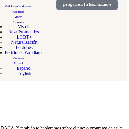
programa tu Evaluación
Noticias de Inmigración
Abogados
Videos
Servicios
Visa U
Visa Prometidos
LGBT+
Naturalización
Perdones
Peticiones Familiares
Contacto
Español
Español
English
en DACA. Y también te hablaremos sobre el nuevo programa de asilo