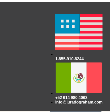
1-855-910-8244
+52 614 980 4063
info@juradograham.com