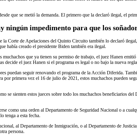
esde que se metió la demanda. El primero que la declaró ilegal, el pri
ay ningún impedimento para que los soñado
la Corte de Apelaciones del Quinto Circuito también lo declaró ilegal, y
que había creado el presidente Biden también era ilegal.
s muchachos que ya tienen su permiso de trabajo, el juez Hanen emitió u
ras decide el juez Hanen si el programa es legal o no bajo la nueva regla
es puedan seguir renovando el programa de la Acción Diferida. También
ara por primera vez el 16 de julio de 2021, estos muchachos pueden seg
ómo se sienten estos jueces sobre todo los muchachos beneficiarios de
eerse como una orden al Departamento de Seguridad Nacional o a cualqu
o tenga a esta fecha.
ional, al Departamento de Inmigración, o al Departamento de Justicia, 
otra persona.