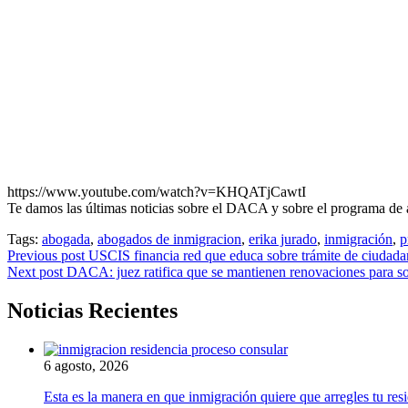
https://www.youtube.com/watch?v=KHQATjCawtI
Te damos las últimas noticias sobre el DACA y sobre el programa de 
Tags:
abogada
,
abogados de inmigracion
,
erika jurado
,
inmigración
,
p
Previous post
USCIS financia red que educa sobre trámite de ciudada
Next post
DACA: juez ratifica que se mantienen renovaciones para s
Noticias Recientes
6 agosto, 2026
Esta es la manera en que inmigración quiere que arregles tu res