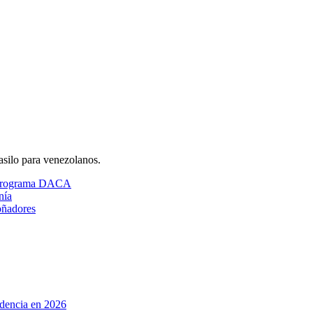
asilo para venezolanos.
rograma DACA
nía
oñadores
idencia en 2026