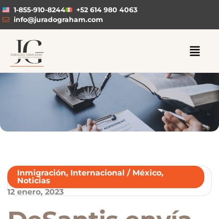
1-855-910-8244
+52 614 980 4063
info@juradograham.com
Inmigración
,
Internacional / México
,
Noticias
12 enero, 2023