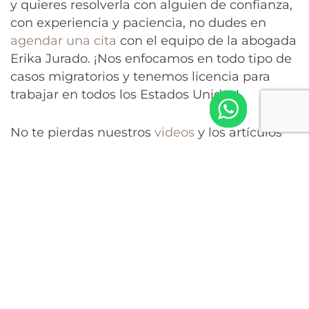
y quieres resolverla con alguien de confianza,
con experiencia y paciencia, no dudes en
agendar una cita
con el equipo de la abogada
Erika Jurado. ¡Nos enfocamos en todo tipo de
casos migratorios y tenemos licencia para
trabajar en todos los Estados Unidos!
No te pierdas nuestros
videos
y los artículos
de nuestro
blog
para que siempre estés al día
con lo último en noticias de inmigración.
Tags:
abogada
,
abogados de inmigracion
,
erika
jurado
,
inmigración
PREVIOUS POST
NEXT POST