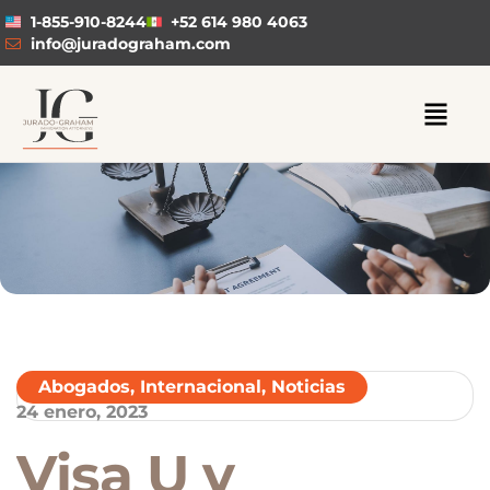
1-855-910-8244
+52 614 980 4063
info@juradograham.com
Abogados
,
Internacional
,
Noticias
24 enero, 2023
Visa U y