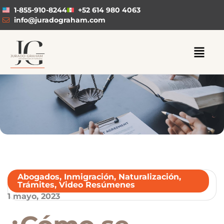
1-855-910-8244
+52 614 980 4063
info@juradograham.com
Abogados
,
Inmigración
,
Naturalización
,
Trámites
,
Video Resúmenes
1 mayo, 2023