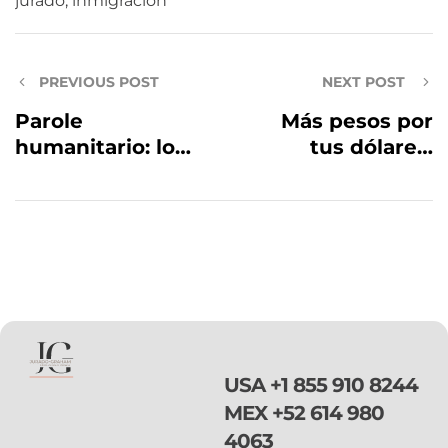
jurado
,
inmigración
PREVIOUS POST
NEXT POST
Parole
Más pesos por
humanitario: lo
tus dólares:
extienden a
paisano, con la
Honduras, El
tarjeta de
Salvador,
Financiera para el
Colombia y
Bienestar envía
Guatemala; en
tu dinero a
estos 2 últimos
México en tan
países habrá
sólo 30 segundos
nuevos centros
con total
de
seguridad, sin
USA
+1 855 910 8244
procesamiento
intermediarios y
MEX
+52 614 980
para
a menor costo
4063