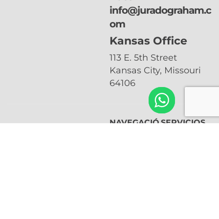
preseleccionar a
info@juradograham.c
refugiados
om
Kansas Office
113 E. 5th Street
Kansas City, Missouri
64106
NAVEGACIÓ
SERVICIOS
Suscríbete a
N
Visa Vawa
nuestro
Nosotros
Visa U
Videos
newsletter
Naturalización
Contacto
Visas Prometidos
Peticiones
Familiares
Subscribirse
LGBTQ+
Naturalización