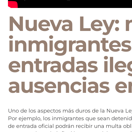
Nueva Ley: 
inmigrantes
entradas ile
ausencias e
Uno de los aspectos más duros de la Nueva Le
Por ejemplo, los inmigrantes que sean detenido
de entrada oficial podrán recibir una multa obl