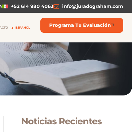
4
+52 614 980 4063
info@juradograham.com
Programa Tu Evaluación
ACTO
ESPAÑOL
Noticias Recientes