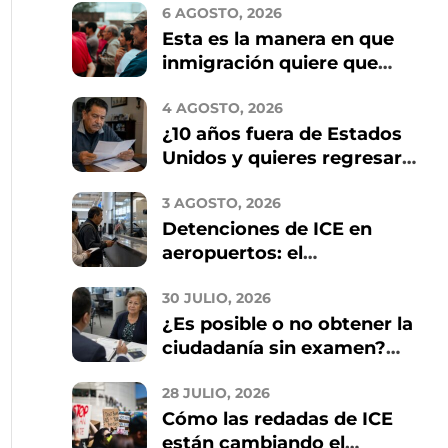
6 AGOSTO, 2026
Esta es la manera en que
inmigración quiere que
arregles tu residencia en
4 AGOSTO, 2026
2026
¿10 años fuera de Estados
Unidos y quieres regresar?
Estos son los riesgos que
3 AGOSTO, 2026
debes conocer
Detenciones de ICE en
aeropuertos: el
intercambio de datos con
30 JULIO, 2026
TSA y qué implica para los
¿Es posible o no obtener la
inmigrantes
ciudadanía sin examen?
Quién califica y cómo
28 JULIO, 2026
evitar estafas
Cómo las redadas de ICE
están cambiando el