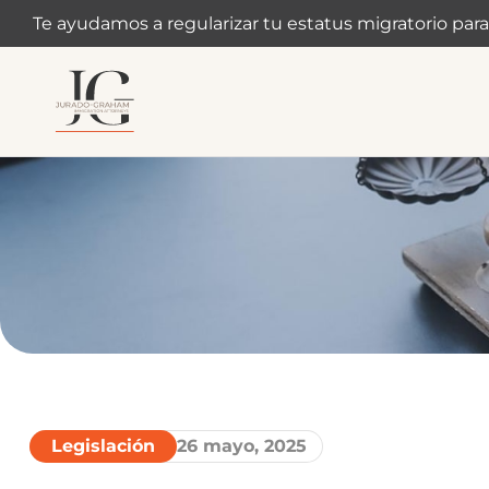
Te ayudamos a regularizar tu estatus migratorio para
Legislación
26 mayo, 2025