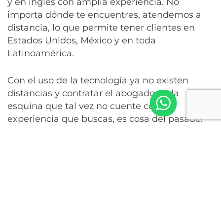
y en inglés con amplia experiencia. No
importa dónde te encuentres, atendemos a
distancia, lo que permite tener clientes en
Estados Unidos, México y en toda
Latinoamérica.
Con el uso de la tecnología ya no existen
distancias y contratar el abogado de la
esquina que tal vez no cuente con la
experiencia que buscas, es cosa del pasado.
Nuestro despacho de abogados de violencia
doméstica y temas de visa Vawa está
capacitado y calificado para hacer tu trámite
totalmente conveniente para ti, sin necesidad
de salir de tu hogar. De esta forma, ahorramos
tiempo y costos para ti y tu familia.