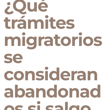
¿Qué
trámites
migratorios
se
consideran
abandonad
os si salgo