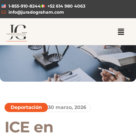
1-855-910-8244
+52 614 980 4063
info@juradograham.com
Deportación
30 marzo, 2026
ICE en