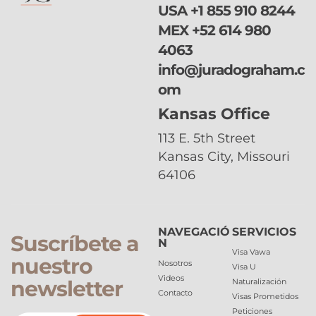
USA
+1 855 910 8244
MEX
+52 614 980
4063
info@juradograham.c
om
Kansas Office
113 E. 5th Street
Kansas City, Missouri
64106
NAVEGACIÓ
SERVICIOS
Suscríbete a
N
Visa Vawa
nuestro
Nosotros
Visa U
Videos
newsletter
Naturalización
Contacto
Visas Prometidos
Peticiones