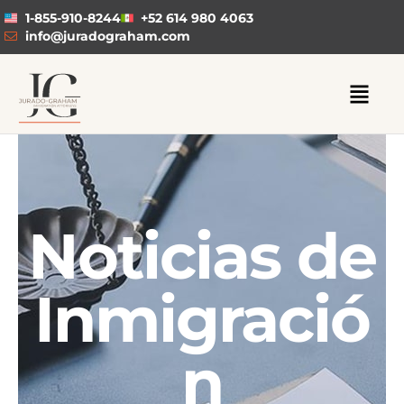
1-855-910-8244
+52 614 980 4063
info@juradograham.com
Noticias de
Inmigració
n