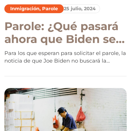
Inmigración
,
Parole
25 julio, 2024
Parole: ¿Qué pasará
ahora que Biden se
va?
Para los que esperan para solicitar el parole, la
noticia de que Joe Biden no buscará la
reelección los sorprendió y está generando
preguntas e incertidumbre. Muchas personas
están preparando todo para solicitar el Parole
el próximo 19 de agosto, y esta novedad no es
muy positiva. Pero la presión dentro del
Partido Demócrata y […]