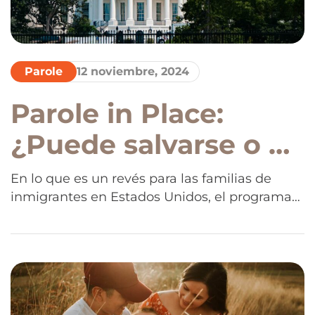
Parole
12 noviembre, 2024
Parole in Place:
¿Puede salvarse o ya
no hay ninguna
En lo que es un revés para las familias de
inmigrantes en Estados Unidos, el programa
posibilidad?
conocido como Parole in Place (PIP), que
había sido implementado por la
administración Biden, fue anulado por un juez
federal en Texas. La medida, que buscaba
ofrecer una vía legal a cónyuges e hijos
indocumentados de ciudadanos