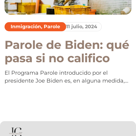
Inmigración
,
Parole
11 julio, 2024
Parole de Biden: qué
pasa si no califico
El Programa Parole introducido por el
presidente Joe Biden es, en alguna medida,
una luz de esperanza para muchos
inmigrantes. Sin embargo, este programa no
es una solución mágica que resuelva todos
los problemas. Hay personas que, a pesar de
sus enormes esperanzas, no podrán
beneficiarse de este programa debido a
ciertos impedimentos en su […]