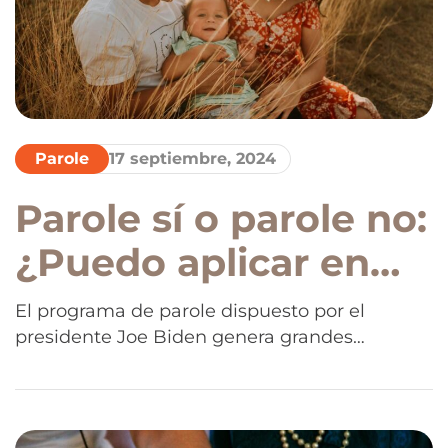
estadounidenses sin […]
Parole
17 septiembre, 2024
Parole sí o parole no:
¿Puedo aplicar en
estos 3 casos?
El programa de parole dispuesto por el
presidente Joe Biden genera grandes
oportunidades de regularizar la situación
migratoria de millones los Estados Unidos. El
plan, si bien es muy conveniente si se
cumplen con las condiciones, también genera