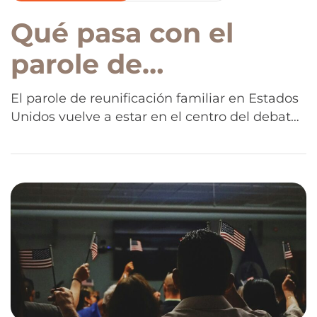
Qué pasa con el
parole de
reunificación
El parole de reunificación familiar en Estados
Unidos vuelve a estar en el centro del debate
familiar en Estados
migratorio tras una decisión judicial. El fallo
Unidos tras la
abre interrogantes y obliga a miles de familias
a informarse mejor sobre su estatus legal, sus
decisión de una
derechos actuales y los próximos pasos
posibles.
jueza federal