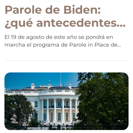
Parole de Biden:
¿qué antecedentes
te descalifican?
El 19 de agosto de este año se pondrá en
marcha el programa de Parole in Place de
Biden, que otorgará un permiso de admisión
a los cónyuges de ciudadanos
estadounidenses que cumplan ciertos
requisitos. Este permiso estará disponible
para aquellos que hayan vivido en Estados
Unidos por al menos diez años y que
estuvieran […]