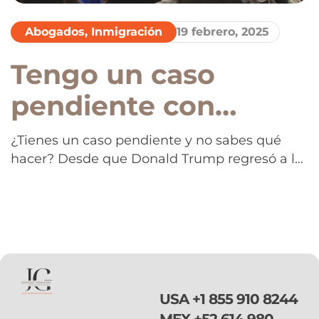
Abogados
,
Inmigración
19 febrero, 2025
Tengo un caso
pendiente con
inmigración, ¿me
¿Tienes un caso pendiente y no sabes qué
hacer? Desde que Donald Trump regresó a la
pueden deportar?
Casa Blanca en enero de 2025, la comunidad
¿Sí o no?
inmigrante en Estados Unidos vive en un
estado de constante incertidumbre. Las
políticas migratorias se han endurecido, las
redadas y detenciones han aumentado, y el
fantasma de la deportación está allí, […]
USA
+1 855 910 8244
MEX
+52 614 980