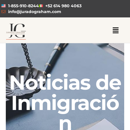
1-855-910-8244
+52 614 980 4063
info@juradograham.com
Noticias de
Inmigració
n