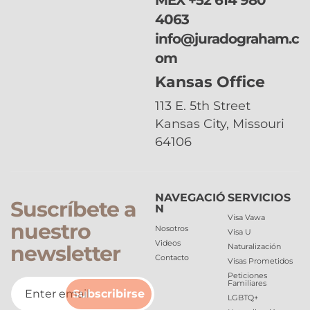
4063
info@juradograham.c
om
Kansas Office
113 E. 5th Street
Kansas City, Missouri
64106
NAVEGACIÓ
SERVICIOS
Suscríbete a
N
Visa Vawa
nuestro
Nosotros
Visa U
Videos
newsletter
Naturalización
Contacto
Visas Prometidos
Peticiones
Familiares
Subscribirse
LGBTQ+