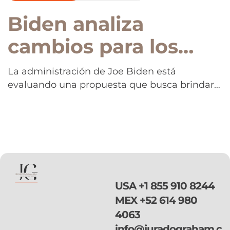
Biden analiza
cambios para los
cónyuges
La administración de Joe Biden está
evaluando una propuesta que busca brindar
indocumentados:
protección contra la deportación a los
esto sabemos
cónyuges indocumentados de ciudadanos
estadounidenses y permitirles trabajar
legalmente en Estados Unidos. La novedad
fue publicada esta semana por el New York
Times, citando a cuatro funcionarios al tanto
de las negociaciones. Los funcionarios le
USA
+1 855 910 8244
dijeron al […]
MEX
+52 614 980
4063
info@juradograham.c