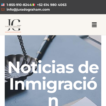
1-855-910-8244
+52 614 980 4063
info@juradograham.com
Noticias de
Inmigració
n