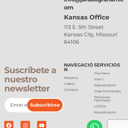
om
Kansas Office
113 E. 5th Street
Kansas City, Missouri
64106
NAVEGACIÓ
SERVICIOS
Suscríbete a
N
Visa Vawa
nuestro
Nosotros
Visa U
Videos
newsletter
Naturalización
Contacto
Visas Prometidos
Peticiones
Familiares
Subscribirse
LGBTQ+
Naturalización