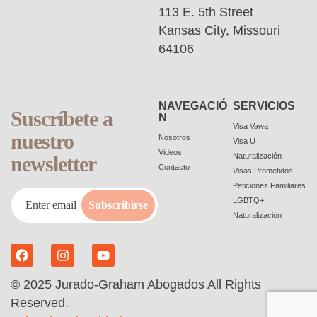
113 E. 5th Street
Kansas City, Missouri
64106
NAVEGACIÓ
SERVICIOS
Suscríbete a
N
Visa Vawa
nuestro
Nosotros
Visa U
Videos
Naturalización
newsletter
Contacto
Visas Prometidos
Peticiones Familiares
LGBTQ+
Subscribirse
Naturalización
© 2025 Jurado-Graham Abogados All Rights
Reserved.