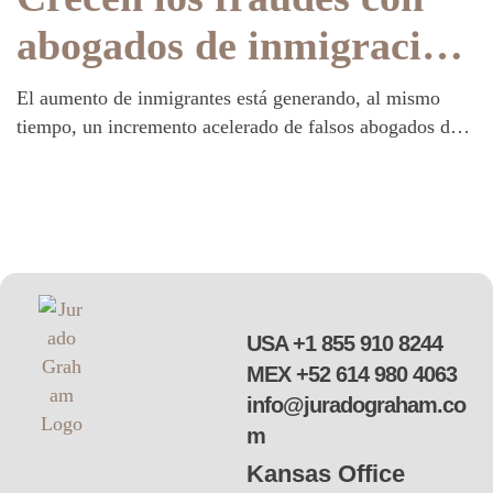
abogados de inmigración
falsos: qué debo hacer
El aumento de inmigrantes está generando, al mismo
tiempo, un incremento acelerado de falsos abogados de
inmigración y abogados de inmigración deshonestos.
USA
+1 855 910 8244
MEX
+52 614 980 4063
info@juradograham.co
m
Kansas Office