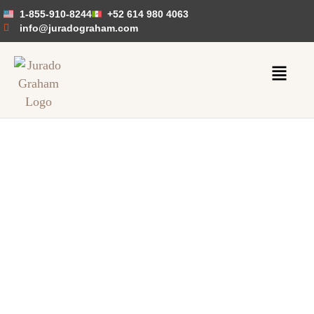
1-855-910-8244
+52 614 980 4063
info@juradograham.com
Noticias de
Inmigración