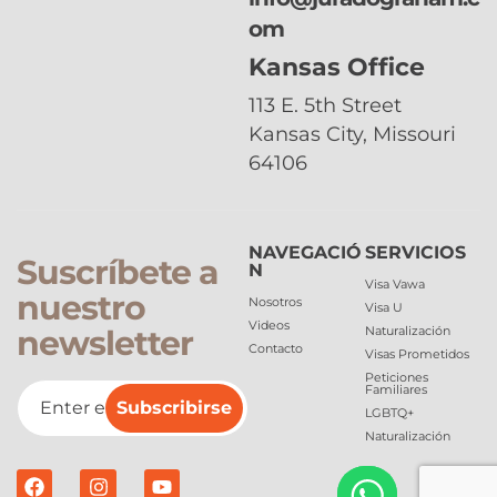
om
Kansas Office
113 E. 5th Street
Kansas City, Missouri
64106
NAVEGACIÓ
SERVICIOS
Suscríbete a
N
Visa Vawa
nuestro
Nosotros
Visa U
Videos
newsletter
Naturalización
Contacto
Visas Prometidos
Peticiones
Familiares
Subscribirse
LGBTQ+
Naturalización