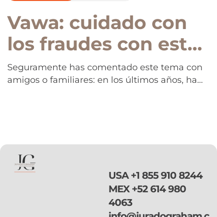
Vawa: cuidado con
los fraudes con esta
visa
Seguramente has comentado este tema con
amigos o familiares: en los últimos años, ha
sido notable el crecimiento en las solicitudes
de visa Vawa por parte de aquellos que
residen en los Estados Unidos. En
relativamente poco tiempo, decenas de miles
de inmigrantes buscan esa vía para tratar de
alcanzar un estatus permanente de
residencia […]
USA
+1 855 910 8244
MEX
+52 614 980
4063
info@juradograham.c