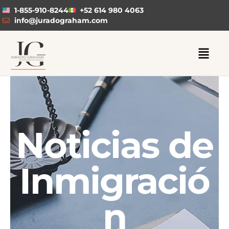
1-855-910-8244
+52 614 980 4063
info@juradograham.com
Noticias de
Inmigració
n