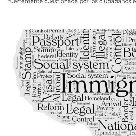
fuertemente cuestionada por los ciudadanos es
política. Incluso entre los hispanos, la opinió
realizado en enero de 2024 por Pew Research C