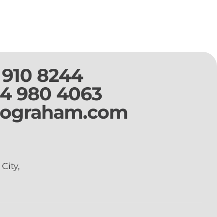
 910 8244
14 980 4063
dograham.com
City,