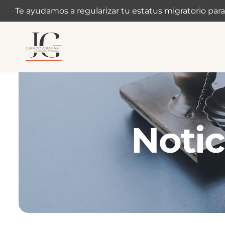
Te ayudamos a regularizar tu estatus migratorio para
Notic