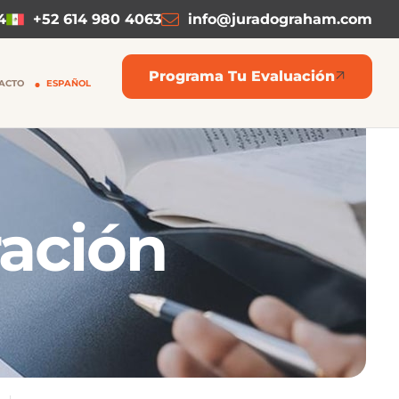
4
+52 614 980 4063
info@juradograham.com
Programa Tu Evaluación
ACTO
ESPAÑOL
ración