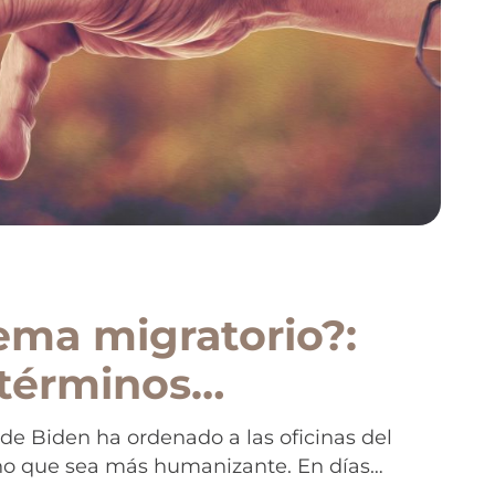
ema migratorio?:
 términos
“asimilación” por
de Biden ha ordenado a las oficinas del
uno que sea más humanizante. En días
tegración”