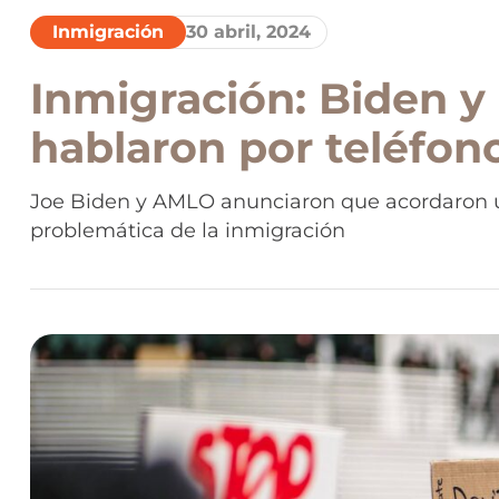
Inmigración
30 abril, 2024
Inmigración: Biden y
hablaron por teléfono
acordaron “actuar ju
Joe Biden y AMLO anunciaron que acordaron un
problemática de la inmigración