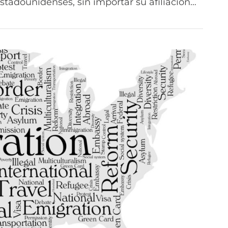
tadounidenses, sin importar su afiliación
n es muy negativa. Así es, según un estudio
enter, el 80% de los […]