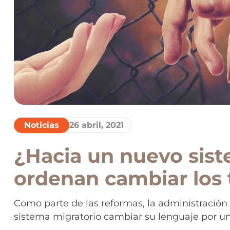
Noticias
26 abril, 2021
¿Hacia un nuevo sist
ordenan cambiar los
“extranjero ilegal” y 
Como parte de las reformas, la administración 
sistema migratorio cambiar su lenguaje por 
“no-ciudadano” e “in