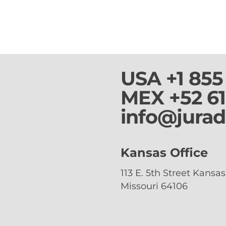
oe Biden ha emitido un comunicado en el que
por las oficinas de migración. El […]
USA
+1 855
MEX
+52 6
info@jura
Kansas Office
113 E. 5th Street Kansas 
Missouri 64106