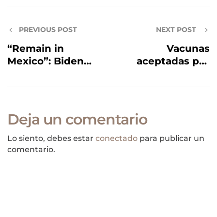
PREVIOUS POST
NEXT POST
“Remain in
Vacunas
Mexico”: Biden
aceptadas por
vuelve a
Estados Unidos
implementar
para viajar
política de la era
Trump
Deja un comentario
Lo siento, debes estar
conectado
para publicar un
comentario.