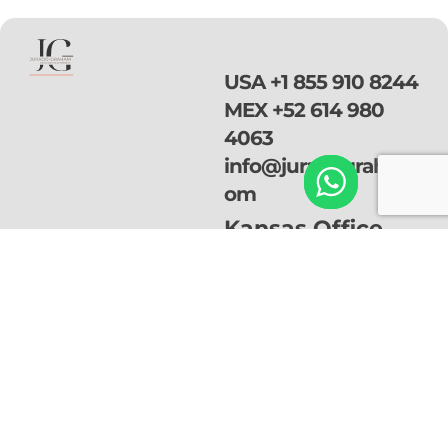
USA
+1 855 910 8244
MEX
+52 614 980
4063
info@juradograham.c
om
Kansas Office
113 E. 5th Street
Kansas City, Missouri
64106
NAVEGACIÓ
SERVICIOS
Suscríbete a
N
Visa Vawa
nuestro
Nosotros
Visa U