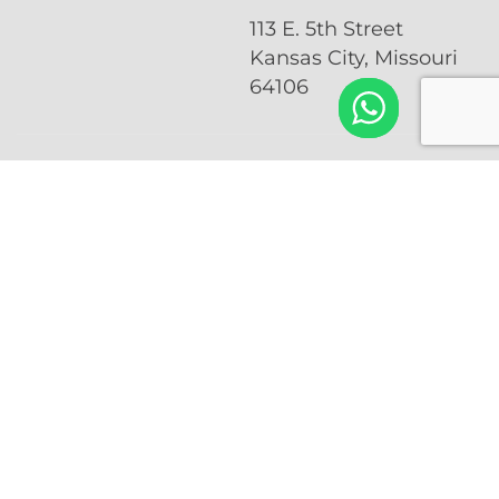
113 E. 5th Street
Kansas City, Missouri
64106
NAVEGACIÓ
SERVICIOS
Suscríbete a
N
Visa Vawa
nuestro
Nosotros
Visa U
Videos
newsletter
Naturalización
Contacto
Visas Prometidos
Peticiones
Familiares
Subscribirse
LGBTQ+
Naturalización
© 2025 Jurado-Graham Abogados All Rights
Reserved.