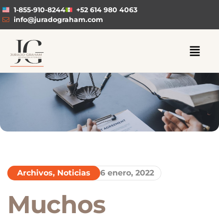
1-855-910-8244
+52 614 980 4063
info@juradograham.com
Archivos
,
Noticias
6 enero, 2022
Muchos