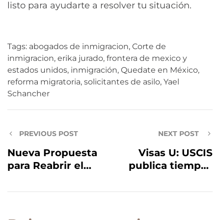
listo para ayudarte a resolver tu situación.
Tags:
abogados de inmigracion
,
Corte de
inmigracion
,
erika jurado
,
frontera de mexico y
estados unidos
,
inmigración
,
Quedate en México
,
reforma migratoria
,
solicitantes de asilo
,
Yael
Schancher
PREVIOUS POST
NEXT POST
Nueva Propuesta
Visas U: USCIS
para Reabrir el
publica tiempos
DACA, váyase
de espera de
preparando!
hasta 16 años!