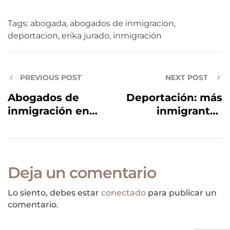
Tags:
abogada
,
abogados de inmigracion
,
deportacion
,
erika jurado
,
inmigración
PREVIOUS POST
NEXT POST
Abogados de
Deportación: más
inmigración en
inmigrantes
estados unidos: 8
detenidos se
Consejos Para
encuentran en
Elegir A Uno
riesgo tras fallo
Bueno
judicial
Deja un comentario
Lo siento, debes estar
conectado
para publicar un
comentario.