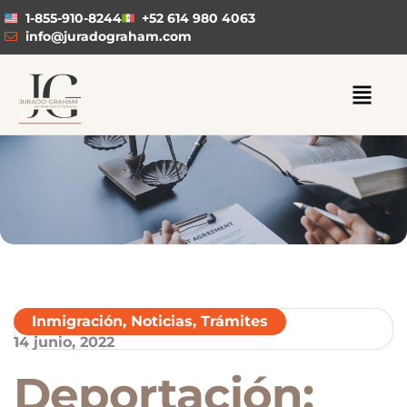
1-855-910-8244
+52 614 980 4063
info@juradograham.com
Inmigración
,
Noticias
,
Trámites
14 junio, 2022
Deportación: