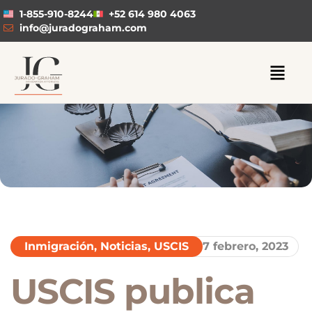
1-855-910-8244
+52 614 980 4063
info@juradograham.com
Inmigración
,
Noticias
,
USCIS
7 febrero, 2023
USCIS publica