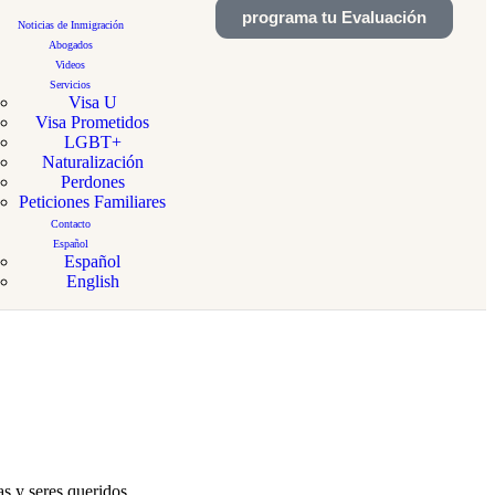
programa tu Evaluación
Noticias de Inmigración
Abogados
Videos
Servicios
Visa U
Visa Prometidos
LGBT+
Naturalización
Perdones
Peticiones Familiares
Contacto
Español
Español
English
s y seres queridos.