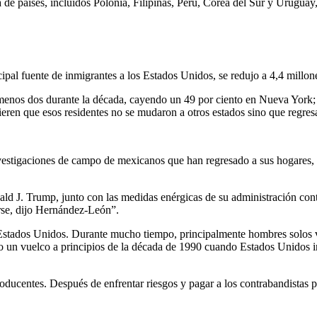
e países, incluidos Polonia, Filipinas, Perú, Corea del Sur y Uruguay
pal fuente de inmigrantes a los Estados Unidos, se redujo a 4,4 millon
menos dos durante la década, cayendo un 49 por ciento en Nueva York; 
gieren que esos residentes no se mudaron a otros estados sino que regres
igaciones de campo de mexicanos que han regresado a sus hogares, dijo
ld J. Trump, junto con las medidas enérgicas de su administración cont
rse, dijo Hernández-León”.
-Estados Unidos. Durante mucho tiempo, principalmente hombres solos v
 un vuelco a principios de la década de 1990 cuando Estados Unidos intr
roducentes. Después de enfrentar riesgos y pagar a los contrabandistas 