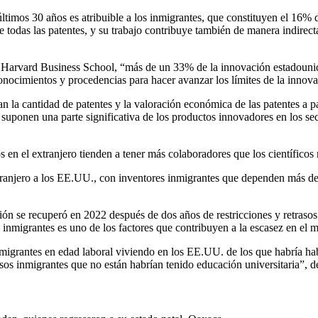
imos 30 años es atribuible a los inmigrantes, que constituyen el 16% 
odas las patentes, y su trabajo contribuye también de manera indirecta
la Harvard Business School, “más de un 33% de la innovación estadounid
 conocimientos y procedencias para hacer avanzar los límites de la inno
uran la cantidad de patentes y la valoración económica de las patentes a 
 suponen una parte significativa de los productos innovadores en los sec
 en el extranjero tienden a tener más colaboradores que los científicos
xtranjero a los EE.UU., con inventores inmigrantes que dependen más de 
n se recuperó en 2022 después de dos años de restricciones y retrasos 
inmigrantes es uno de los factores que contribuyen a la escasez en el m
nmigrantes en edad laboral viviendo en los EE.UU. de los que habría hab
os inmigrantes que no están habrían tenido educación universitaria”, d