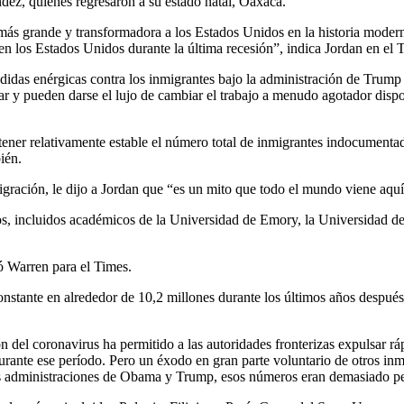
ez, quienes regresaron a su estado natal, Oaxaca.
más grande y transformadora a los Estados Unidos en la historia mode
 los Estados Unidos durante la última recesión”, indica Jordan en el 
didas enérgicas contra los inmigrantes bajo la administración de Trump
ar y pueden darse el lujo de cambiar el trabajo a menudo agotador disp
ner relativamente estable el número total de inmigrantes indocumentad
ién.
gración, le dijo a Jordan que “es un mito que todo el mundo viene aquí
s, incluidos académicos de la Universidad de Emory, la Universidad de
ó Warren para el Times.
stante en alrededor de 10,2 millones durante los últimos años después
n del coronavirus ha permitido a las autoridades fronterizas expulsar r
durante ese período. Pero un éxodo en gran parte voluntario de otros in
las administraciones de Obama y Trump, esos números eran demasiado peq