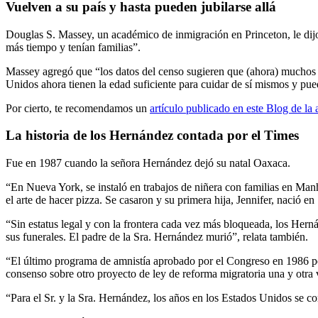
Vuelven a su país y hasta pueden jubilarse allá
Douglas S. Massey, un académico de inmigración en Princeton, le dijo
más tiempo y tenían familias”.
Massey agregó que “los datos del censo sugieren que (ahora) muchos de
Unidos ahora tienen la edad suficiente para cuidar de sí mismos y pued
Por cierto, te recomendamos un
artículo publicado en este Blog de la
La historia de los Hernández contada por el Times
Fue en 1987 cuando la señora Hernández dejó su natal Oaxaca.
“En Nueva York, se instaló en trabajos de niñera con familias en Ma
el arte de hacer pizza. Se casaron y su primera hija, Jennifer, nació e
“Sin estatus legal y con la frontera cada vez más bloqueada, los Hernán
sus funerales. El padre de la Sra. Hernández murió”, relata también.
“El último programa de amnistía aprobado por el Congreso en 1986 per
consenso sobre otro proyecto de ley de reforma migratoria una y otra 
“Para el Sr. y la Sra. Hernández, los años en los Estados Unidos se c