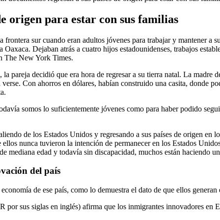
e origen para estar con sus familias
a frontera sur cuando eran adultos jóvenes para trabajar y mantener a s
Oaxaca. Dejaban atrás a cuatro hijos estadounidenses, trabajos estable
 en The New York Times.
, la pareja decidió que era hora de regresar a su tierra natal. La madre
 verse. Con ahorros en dólares, habían construido una casita, donde podí
a.
davía somos lo suficientemente jóvenes como para haber podido seguir al
liendo de los Estados Unidos y regresando a sus países de origen en l
los nunca tuvieron la intención de permanecer en los Estados Unidos, pe
 de mediana edad y todavía sin discapacidad, muchos están haciendo una
vación del país
conomía de ese país, como lo demuestra el dato de que ellos generan el
 por sus siglas en inglés) afirma que los inmigrantes innovadores en 