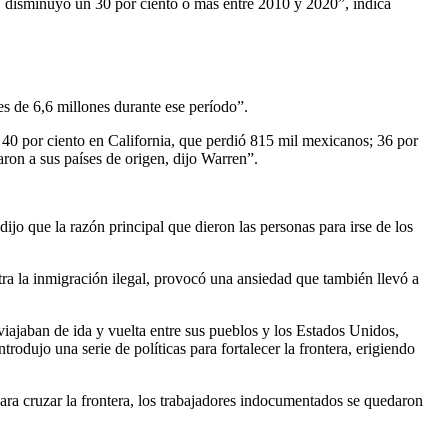
, disminuyó un 30 por ciento o más entre 2010 y 2020”, indica
es de 6,6 millones durante ese período”.
40 por ciento en California, que perdió 815 mil mexicanos; 36 por
aron a sus países de origen, dijo Warren”.
 que la razón principal que dieron las personas para irse de los
ra la inmigración ilegal, provocó una ansiedad que también llevó a
iajaban de ida y vuelta entre sus pueblos y los Estados Unidos,
odujo una serie de políticas para fortalecer la frontera, erigiendo
para cruzar la frontera, los trabajadores indocumentados se quedaron