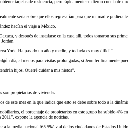
obtener tarjetas de residencia, pero rápidamente se dieron cuenta de q
ealmente seria sobre que ellos regresarían para que mi madre pudiera te
ández hacían el viaje a México.
Oaxaca, y después de instalarse en la casa allí, todos tomaron sus pri
 Jordan.
eva York. Ha pasado un año y medio, y todavía es muy difícil”.
ún día, al menos para visitas prolongadas, si Jennifer finalmente puede
tendrán hijos. Querré cuidar a mis nietos”.
s son propietarios de vivienda.
s de este mes en la que indica que esto se debe sobre todo a la dinámi
iliarios, el porcentaje de propietarios en este grupo ha subido 4% en 
 2011”, expone la agencia de noticias.
ior a la media nacional (65.5%) y al de los ciudadanos de Estados Unid