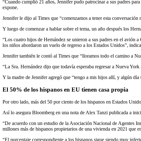
“Cuando cumplió 21 años, Jennifer pudo patrocinar a sus padres para 
expone.
Jennifer le dijo al Times que “comenzamos a tener esta conversación r
Y luego de comenzar a hablar sobre el tema, un año después los Hern
“Los cuatro hijos de Hernández se unieron a sus padres en el avión a 
los niños abordaron un vuelo de regreso a los Estados Unidos”, indica
Jennifer también le contó al Times que “lloramos todo el camino a Nu
“La Sra. Hernández dijo que todavía esperaba regresar a Nueva York alg
Y la madre de Jennifer agregó que “tengo a mis hijos allí, y algún día 
El 50% de los hispanos en EU tienen casa propia
Por otro lado, más del 50 por ciento de los hispanos en Estados Unido
Así lo asegura Bloomberg en una nota de Alex Tanzi publicada a inicio
“De acuerdo con un estudio de la Asociación Nacional de Agentes Inmob
millones más de hispanos propietarios de una vivienda en 2021 que en
“El porcentaje correspondiente a los hispanos sigue siendo muy infer