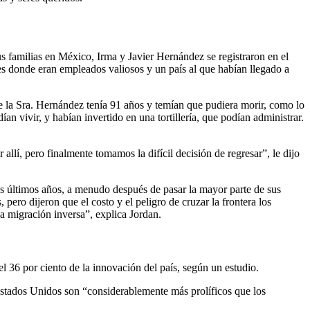
us familias en México, Irma y Javier Hernández se registraron en el
s donde eran empleados valiosos y un país al que habían llegado a
 de la Sra. Hernández tenía 91 años y temían que pudiera morir, como lo
an vivir, y habían invertido en una tortillería, que podían administrar.
lí, pero finalmente tomamos la difícil decisión de regresar”, le dijo
os últimos años, a menudo después de pasar la mayor parte de sus
ro dijeron que el costo y el peligro de cruzar la frontera los
 migración inversa”, explica Jordan.
 36 por ciento de la innovación del país, según un estudio.
Estados Unidos son “considerablemente más prolíficos que los