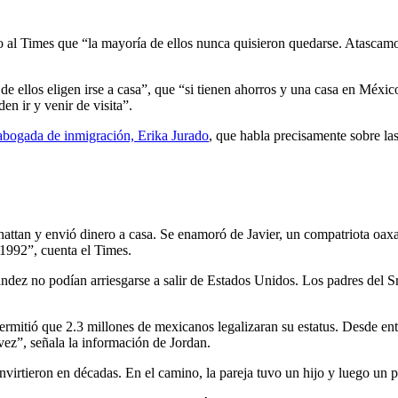
 al Times que “la mayoría de ellos nunca quisieron quedarse. Atascamo
 ellos eligen irse a casa”, que “si tienen ahorros y una casa en México,
en ir y venir de visita”.
 abogada de inmigración, Erika Jurado
, que habla precisamente sobre la
nhattan y envió dinero a casa. Se enamoró de Javier, un compatriota o
n 1992”, cuenta el Times.
dez no podían arriesgarse a salir de Estados Unidos. Los padres del Sr. 
mitió que 2.3 millones de mexicanos legalizaran su estatus. Desde ento
vez”, señala la información de Jordan.
onvirtieron en décadas. En el camino, la pareja tuvo un hijo y luego un 