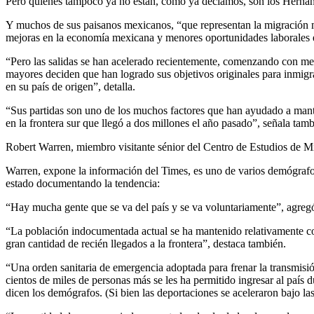
Pero quienes tampoco ya no están, como ya decíamos, son los Hernánd
Y muchos de sus paisanos mexicanos, “que representan la migración 
mejoras en la economía mexicana y menores oportunidades laborales en
“Pero las salidas se han acelerado recientemente, comenzando con me
mayores deciden que han logrado sus objetivos originales para inmigr
en su país de origen”, detalla.
“Sus partidas son uno de los muchos factores que han ayudado a mante
en la frontera sur que llegó a dos millones el año pasado”, señala tamb
Robert Warren, miembro visitante sénior del Centro de Estudios de Mi
Warren, expone la información del Times, es uno de varios demógrafo
estado documentando la tendencia:
“Hay mucha gente que se va del país y se va voluntariamente”, agreg
“La población indocumentada actual se ha mantenido relativamente con
gran cantidad de recién llegados a la frontera”, destaca también.
“Una orden sanitaria de emergencia adoptada para frenar la transmisió
cientos de miles de personas más se les ha permitido ingresar al país 
dicen los demógrafos. (Si bien las deportaciones se aceleraron bajo 