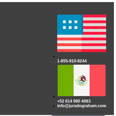
1-855-910-8244
+52 614 980 4063
info@juradograham.com