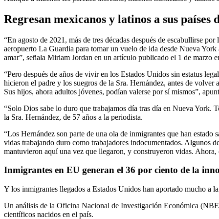
Regresan mexicanos y latinos a sus países d
“En agosto de 2021, más de tres décadas después de escabullirse por l
aeropuerto La Guardia para tomar un vuelo de ida desde Nueva York a 
amar”, señala Miriam Jordan en un artículo publicado el 1 de marzo
“Pero después de años de vivir en los Estados Unidos sin estatus legal
hicieron el padre y los suegros de la Sra. Hernández, antes de volver a
Sus hijos, ahora adultos jóvenes, podían valerse por sí mismos”, apunt
“Solo Dios sabe lo duro que trabajamos día tras día en Nueva York. To
la Sra. Hernández, de 57 años a la periodista.
“Los Hernández son parte de una ola de inmigrantes que han estado sa
vidas trabajando duro como trabajadores indocumentados. Algunos de el
mantuvieron aquí una vez que llegaron, y construyeron vidas. Ahora,
Inmigrantes en EU generan el 36 por ciento de la inno
Y los inmigrantes llegados a Estados Unidos han aportado mucho a la e
Un análisis de la Oficina Nacional de Investigación Económica (NBER
científicos nacidos en el país.