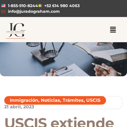
1-855-910-8244
+52 614 980 4063
info@juradograham.com
Inmigración
,
Noticias
,
Trámites
,
USCIS
21 abril, 2023
USCIS extiende