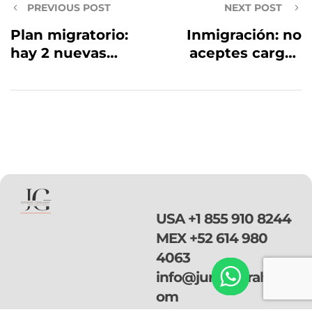
PREVIOUS POST
NEXT POST
Plan migratorio:
Inmigración: no
hay 2 nuevas
aceptes cargos
propuestas tanto
penales en la
de republicanos
corte sin
como de
asesorarte con
demócratas,
un abogado
¿nuevo TPS?
USA
+1 855 910 8244
MEX
+52 614 980
4063
info@juradograham.c
om