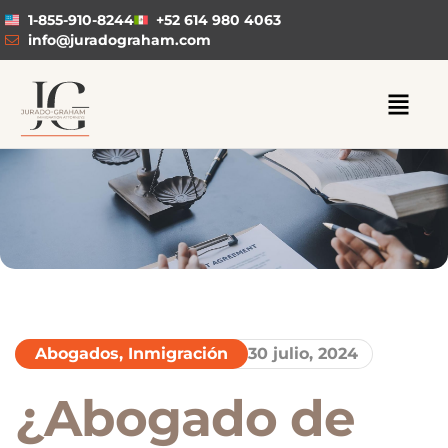
1-855-910-8244
+52 614 980 4063
info@juradograham.com
Abogados
,
Inmigración
30 julio, 2024
¿Abogado de