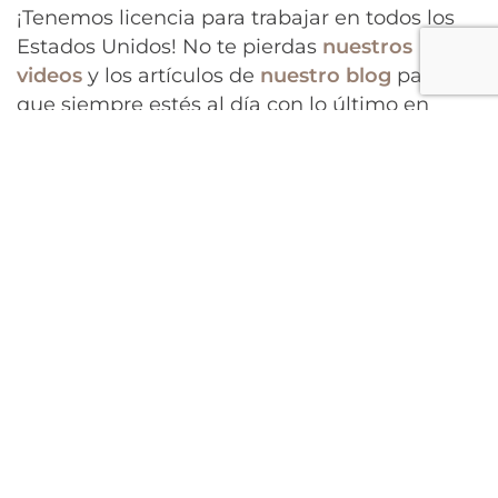
¡Tenemos licencia para trabajar en todos los
Estados Unidos! No te pierdas
nuestros
videos
y los artículos de
nuestro blog
para
que siempre estés al día con lo último en
noticias de inmigración.
https://www.youtube.com/live/n4KzfESECVA?
si=ig5m8-Z-vyC1F1BE