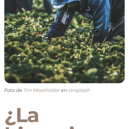
Foto de
Tim Mossholder
en
Unsplash
¿La