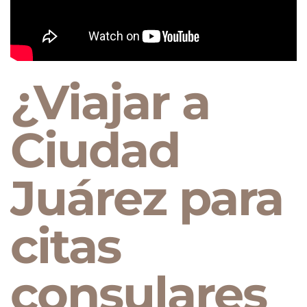
¿Viajar a
Ciudad
Juárez para
citas
consulares