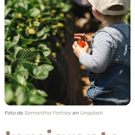
Foto de
Samantha Fortney
en
Unsplash