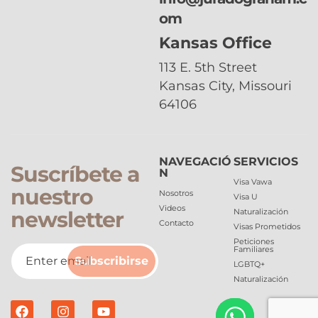
om
Kansas Office
113 E. 5th Street
Kansas City, Missouri
64106
NAVEGACIÓ
SERVICIOS
Suscríbete a
N
Visa Vawa
nuestro
Nosotros
Visa U
Videos
newsletter
Naturalización
Contacto
Visas Prometidos
Peticiones
Familiares
Subscribirse
LGBTQ+
Naturalización