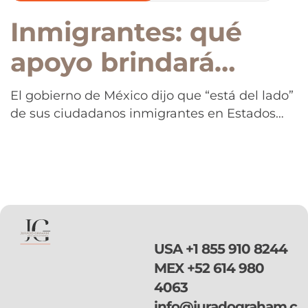
Inmigrantes: qué
apoyo brindará
México si Trump
El gobierno de México dijo que “está del lado”
de sus ciudadanos inmigrantes en Estados
avanza con sus
Unidos, especialmente ahora que vienen
políticas
“tiempos inciertos” con la llegada de un
nuevo gobierno estadounidense que podría
implementar políticas más duras contra la
inmigración. La presidenta de México, Claudia
Sheinbaum Pardo, se dirigió la semana
pasada directamente a líderes inmigrantes […]
USA
+1 855 910 8244
MEX
+52 614 980
4063
info@juradograham.c