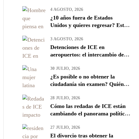
4 AGOSTO, 2026
¿10 años fuera de Estados
Unidos y quieres regresar? Estos
son los riesgos que debes conocer
3 AGOSTO, 2026
Detenciones de ICE en
aeropuertos: el intercambio de
datos con TSA y qué implica
30 JULIO, 2026
para los inmigrantes
¿Es posible o no obtener la
ciudadanía sin examen? Quién
califica y cómo evitar estafas
28 JULIO, 2026
Cómo las redadas de ICE están
cambiando el panorama político
de Donald Trump
27 JULIO, 2026
El divorcio tras obtener la