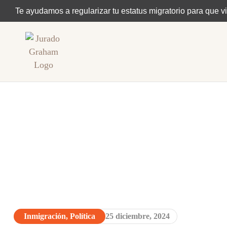
Te ayudamos a regularizar tu estatus migratorio para que vi
Inmigración
,
Política
25 diciembre, 2024