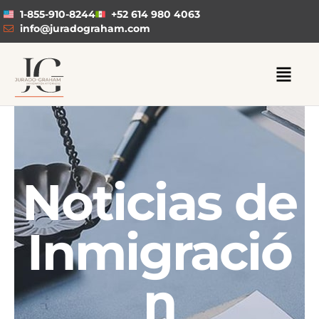
1-855-910-8244
+52 614 980 4063
info@juradograham.com
Noticias de
Inmigració
n