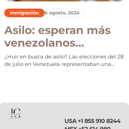
Inmigración
6 agosto, 2024
Asilo: esperan más
venezolanos
consecuencia de un
¿Huir en busca de asilo? Las elecciones del 28
de julio en Venezuela representaban una
tercer mandato de
esperanza para muchos ciudadanos que
Maduro
anhelaban un cambio de gobierno y así no
verse obligados a escapar a los Estados
Unidos. Sin embargo, las esperanzas se
desvanecieron cuando el Consejo Nacional
Electoral (CNE) declaró a Nicolás Maduro
como ganador para […]
USA
+1 855 910 8244
MEX
+52 614 980