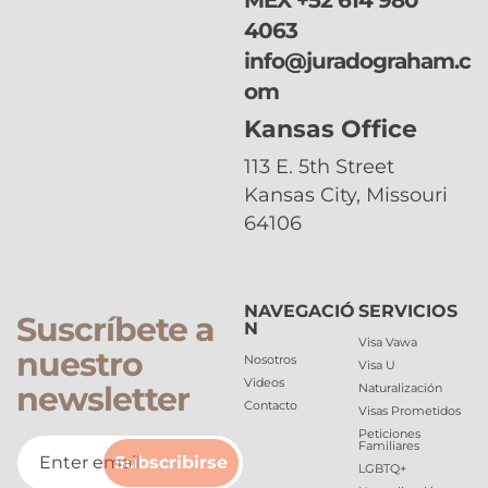
4063
info@juradograham.c
om
Kansas Office
113 E. 5th Street
Kansas City, Missouri
64106
NAVEGACIÓ
SERVICIOS
Suscríbete a
N
Visa Vawa
nuestro
Nosotros
Visa U
Videos
newsletter
Naturalización
Contacto
Visas Prometidos
Peticiones
Familiares
Subscribirse
LGBTQ+