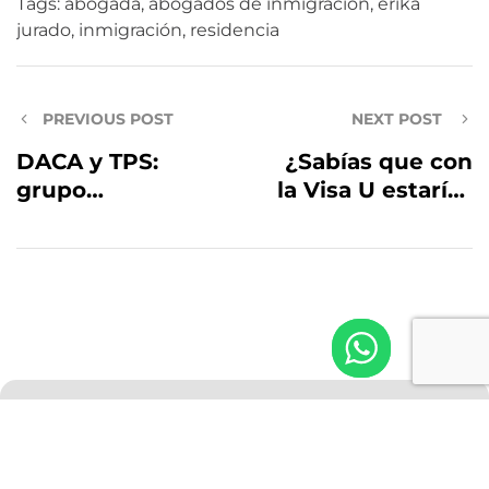
Tags:
abogada
,
abogados de inmigracion
,
erika
jurado
,
inmigración
,
residencia
PREVIOUS POST
NEXT POST
DACA y TPS:
¿Sabías que con
grupo
la Visa U estarías
bipartidista hace
protegido contra
último esfuerzo
la deportación,
en el Senado para
obtendrías un
aprobar una
permiso de
reforma
trabajo,
migratoria
beneficiarías con
lo mismo a tu
pareja, y hasta
tendrías un
USA
+1 855 910 8244
camino a la
MEX
+52 614 980